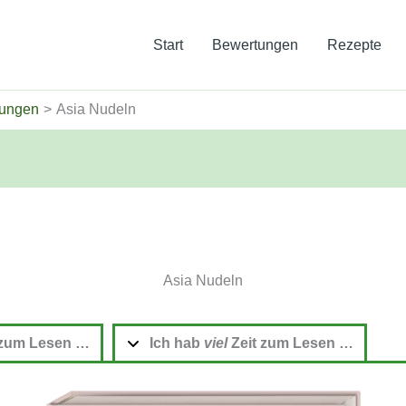
Start
Bewertungen
Rezepte
tungen
Asia Nudeln
Asia Nudeln
 zum
Lesen …
Ich hab
viel
Zeit zum Lesen …