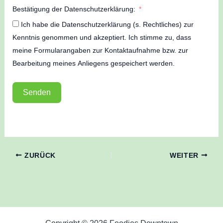
Bestätigung der Datenschutzerklärung:
Ich habe die Datenschutzerklärung (s. Rechtliches) zur
Kenntnis genommen und akzeptiert. Ich stimme zu, dass
meine Formularangaben zur Kontaktaufnahme bzw. zur
Bearbeitung meines Anliegens gespeichert werden.
Senden
A
l
t
ZURÜCK
WEITER
e
r
n
a
t
i